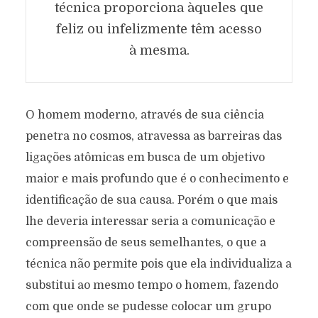
técnica proporciona àqueles que
feliz ou infelizmente têm acesso
à mesma.
A TÉCNICA E O HOMEM
O homem moderno, através de sua ciência
Texto original de
Silvia Cristina Preissler Martinson
penetra no cosmos, atravessa as barreiras das
Categoría:
Sin categoría
janeiro 19, 2025
ligações atômicas em busca de um objetivo
536 views
2 Minutos en leer
maior e mais profundo que é o conhecimento e
identificação de sua causa. Porém o que mais
lhe deveria interessar seria a comunicação e
compreensão de seus semelhantes, o que a
técnica não permite pois que ela individualiza a
substitui ao mesmo tempo o homem, fazendo
com que onde se pudesse colocar um grupo