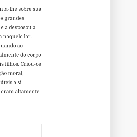
nta-lhe sobre sua
xe grandes
ue a desposou a
 naquele lar.
quando ao
ualmente do corpo
 filhos. Criou-os
ção moral,
teis a si
 e eram altamente