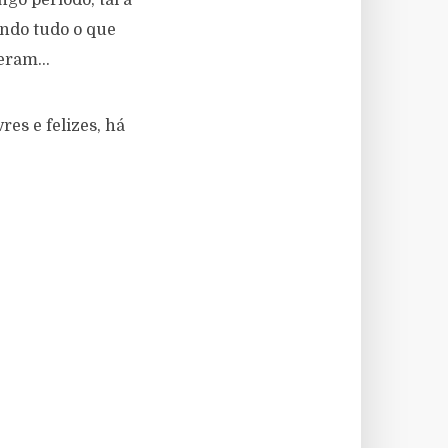
go período, tal a
ando tudo o que
eram...
res e felizes, há