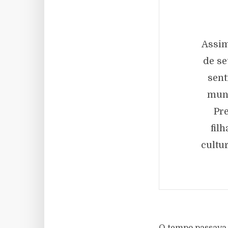
Assim
de se
sent
mund
Pre
fil
cultu