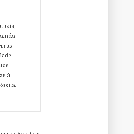
tuais,
 ainda
erras
dade.
duas
as à
osita.