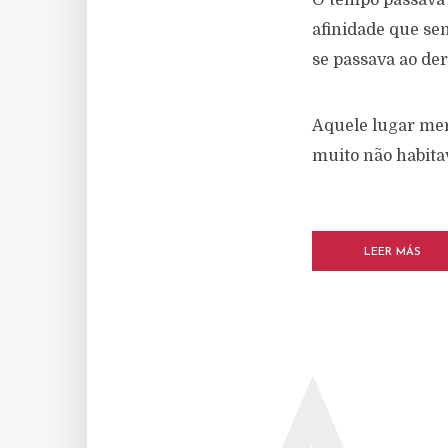
O tempo passava e
afinidade que sen
se passava ao de
Aquele lugar mere
muito não habita
LEER MÁS