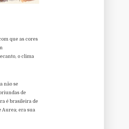
 com que as cores
am
ecanto, o clima
a não se
oriundas de
a é brasileira de
 Aurea; era sua