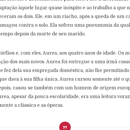
aptação àquele lugar quase inóspito e ao trabalho a que 
eceram os dois. Ele, em um riacho, após a queda de um c
smagou contra o solo. Ela sofreu uma pneumonia da qua
tempo depois da morte de seu marido.
 órfãos e, com eles, Aurea, aos quatro anos de idade. Os m
ção dos mais novos. Aurea foi entregue a uma irmã casa
ue fez dela sua empregada doméstica, não lhe permitind
que dava à sua filha única. Aurea cursou somente até o q
epois, casou-se também com um homem de origem europe
rea, apesar da pouca escolaridade, era uma leitora voraz
ente a clássica e as óperas.