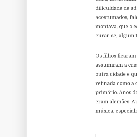
dificuldade de ad
acostumados, fal
montava, que o e
curar-se, algum 
Os filhos ficaram
assumiram a cria
outra cidade e q
refinada como a 
primário. Anos d
eram alemães. Au
música, especialm