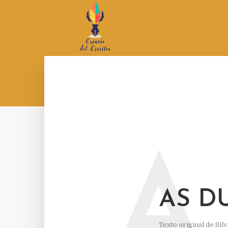
A
AS D
Texto original de
Sil