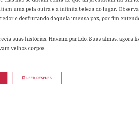
 elas não se davam conta de que ali já estavam há um lon
tiam uma pela outra e a infinita beleza do lugar. Observ
rredor e desfrutando daquela imensa paz, por fim entend
cia suas histórias. Haviam partido. Suas almas, agora liv
vam velhos corpos.
LEER DESPUÉS