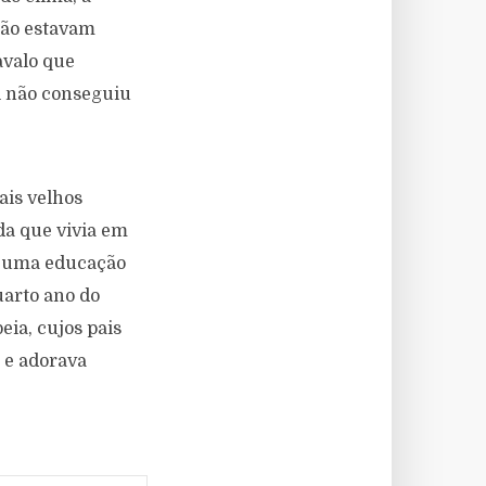
não estavam
avalo que
l não conseguiu
ais velhos
da que vivia em
o uma educação
uarto ano do
ia, cujos pais
 e adorava