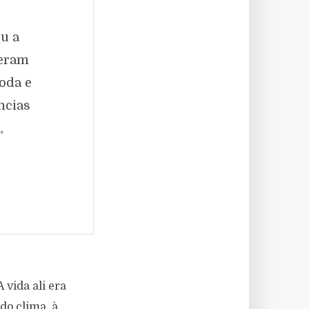
ou a
 eram
oda e
ncias
,
s
vida ali era
do clima, à