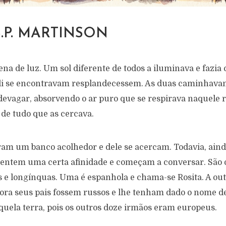
.S.P. MARTINSON
ena de luz. Um sol diferente de todos a iluminava e fazia
ali se encontravam resplandecessem. As duas caminhav
evagar, absorvendo o ar puro que se respirava naquele r
 de tudo que as cercava.
ram um banco acolhedor e dele se acercam. Todavia, aind
entem uma certa afinidade e começam a conversar. São 
s e longínquas. Uma é espanhola e chama-se Rosita. A outr
ra seus pais fossem russos e lhe tenham dado o nome de
quela terra, pois os outros doze irmãos eram europeus.