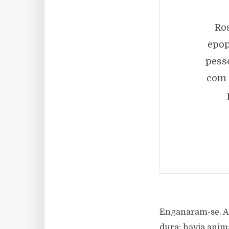
Ros
epop
pess
com 
Enganaram-se. As
dura; havia anima