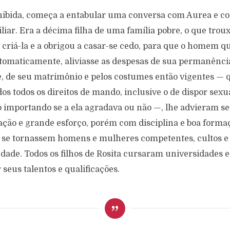
inibida, começa a entabular uma conversa com Aurea e co
iar. Era a décima filha de uma família pobre, o que trou
 criá-la e a obrigou a casar-se cedo, para que o homem q
utomaticamente, aliviasse as despesas de sua permanência
, de seu matrimônio e pelos costumes então vigentes — 
 todos os direitos de mando, inclusive o de dispor sex
importando se a ela agradava ou não —, lhe advieram seis
ção e grande esforço, porém com disciplina e boa forma
se tornassem homens e mulheres competentes, cultos e ú
iedade. Todos os filhos de Rosita cursaram universidades
seus talentos e qualificações.