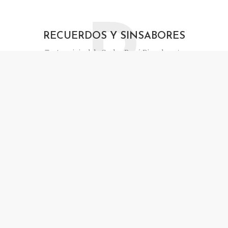
R
RECUERDOS Y SINSABORES
Texto original de
Carlos Boné Riquelme
930 views
4 Minutos en leer
Categoría:
Prosa
9 meses hace
L
LA COCINERA
Texto original de
Silvia Cristina Preissler
Martinson
883 views
3 Minutos en leer
Categoría:
Prosa
9 meses hace