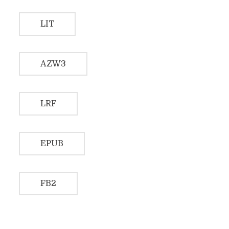
ESPACIO DEL ESCRITOR
LIT
AZW3
LRF
EPUB
FB2