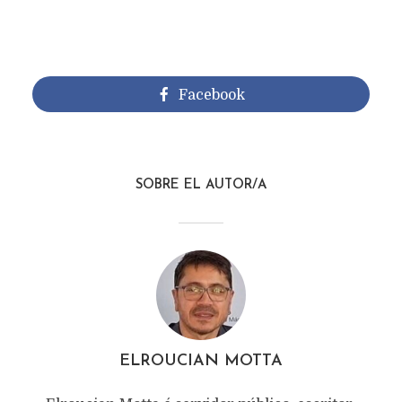
Facebook
SOBRE EL AUTOR/A
SUBSTRATO
Texto original de
Elroucian Motta
Categoría:
Verso
11 meses ago
953 views
1 Minutos en leer
ELROUCIAN MOTTA