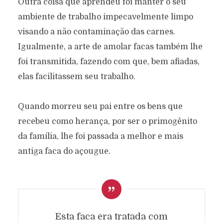
Outra coisa que aprendeu foi manter o seu
ambiente de trabalho impecavelmente limpo
visando a não contaminação das carnes.
Igualmente, a arte de amolar facas também lhe
A VELHA FACA
foi transmitida, fazendo com que, bem afiadas,
Texto original de
Silvia Cristina Preissler Martinson
elas facilitassem seu trabalho.
Categoría:
Prosa
abril 10, 2024
971 views
4 Minutos en leer
Quando morreu seu pai entre os bens que
recebeu como herança, por ser o primogênito
da família, lhe foi passada a melhor e mais
antiga faca do açougue.
Esta faca era tratada com