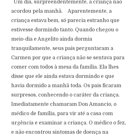
Um dia, surpreendentemente, a criança não
acordou pela manhã. Aparentemente, a
criança estava bem, só parecia estranho que
estivesse dormindo tanto. Quando chegou o
meio-dia e Angelito ainda dormia
tranquilamente, seus pais perguntaram a
Carmen por que a criança não se sentava para
O SONHO INTERMINÁVEL
comer com todos à mesa da família. Ela lhes
disse que ele ainda estava dormindo e que
Texto original de
Pedro Rivera Jaro
havia dormido a manhã toda. Os pais ficaram
Categoría:
Prosa
setembro 11, 2023
458 views
4 Minutos en leer
surpresos, conhecendo o caráter da criança.
Imediatamente chamaram Don Amancio, o
médico de família, para vir até a casa com
urgência e examinar a criança. O médico o fez,
e não encontrou sintomas de doença na