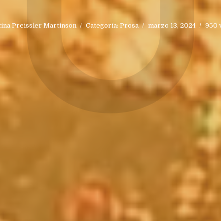
U
stina Preissler Martinson
Categoría:
Prosa
marzo 13, 2024
950 