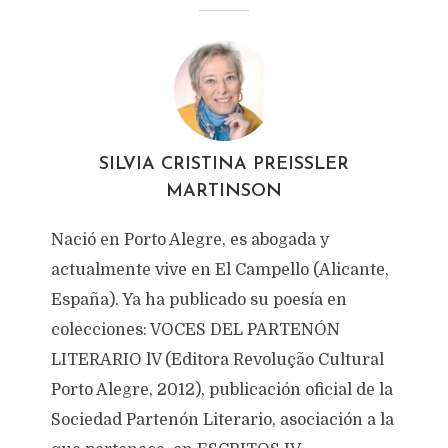
ATARDECER
Texto original de
Silvia Cristina Preissler Martinson
Categoría:
Prosa
diciembre 9, 2024
919 views
1 Minutos en leer
SILVIA CRISTINA PREISSLER
MARTINSON
Nació en Porto Alegre, es abogada y
actualmente vive en El Campello (Alicante,
España). Ya ha publicado su poesía en
colecciones: VOCES DEL PARTENÓN
LITERARIO lV (Editora Revolução Cultural
Porto Alegre, 2012), publicación oficial de la
Sociedad Partenón Literario, asociación a la