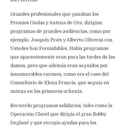
los Porretas.
Categoría:
Prosa
noviembre 27, 2023
963 views
7 Minutos en leer
Grandes profesionales que ganaban los
Premios Ondas y Antena de Oro, dirigían
programas de grandes audiencias, como por
ejemplo, Joaquín Prats y Alberto Oliveras con
Ustedes Son Formidables. Había programas
que aparentemente eran para las tardes de las
damas, pero que además eran seguidos por
innumerables varones, como era el caso del
Consultorio de Elena Francis, que seguía en
antena en los primeros ochenta.
Recuerdo programas solidarios, tales como la
Operación Clavel que dirigía el gran Bobby
Deglané y que recogía ayudas para los