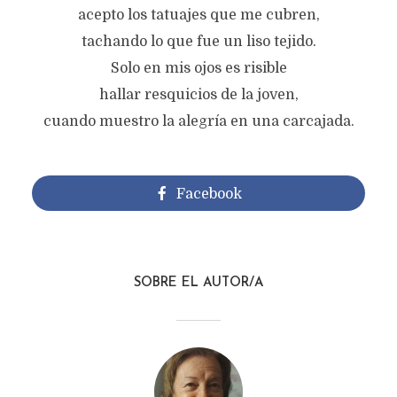
acepto los tatuajes que me cubren,
tachando lo que fue un liso tejido.
Solo en mis ojos es risible
hallar resquicios de la joven,
cuando muestro la alegría en una carcajada.
Facebook
SOBRE EL AUTOR/A
EL PASADO
Texto original de
María da Gloria Jesús de Oliveira
Categoría:
Verso
julio 21, 2025
800 views