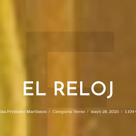
E
EL RELOJ
stina Preissler Martinson
Categoría:
Verso
mayo 26, 2025
1.104