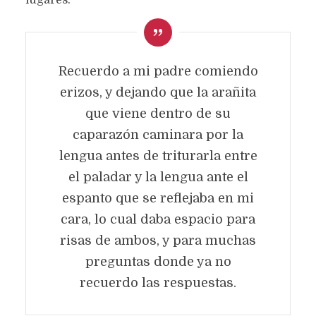
lugares.
Recuerdo a mi padre comiendo
erizos, y dejando que la arañita
que viene dentro de su
caparazón caminara por la
lengua antes de triturarla entre
LA NIÑEZ
el paladar y la lengua ante el
Texto original de
Carlos Boné Riquelme
espanto que se reflejaba en mi
Categoría:
Prosa
diciembre 5, 2023
1.091 views
cara, lo cual daba espacio para
4 Minutos en leer
risas de ambos, y para muchas
preguntas donde ya no
recuerdo las respuestas.