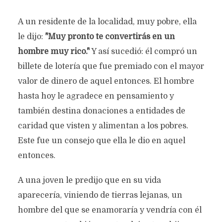
A un residente de la localidad, muy pobre, ella
LA VIEJA ALDA
le dijo:
"Muy pronto te convertirás en un
hombre muy rico."
Y así sucedió: él compró un
Texto original de
Silvia Cristina Preissler Martinson
Categoría:
Prosa
11 meses hace
1.040 views
billete de lotería que fue premiado con el mayor
4 Minutos en leer
valor de dinero de aquel entonces. El hombre
hasta hoy le agradece en pensamiento y
también destina donaciones a entidades de
caridad que visten y alimentan a los pobres.
Este fue un consejo que ella le dio en aquel
entonces.
A una joven le predijo que en su vida
aparecería, viniendo de tierras lejanas, un
hombre del que se enamoraría y vendría con él