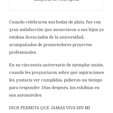
Cuando celebraron sus bodas de plata, fue con
gran satisfacción que anunciaron a sus hijos ya
estaban licenciados de la universidad,
acompañados de prometedores proyectos
PEDRITO Y MARLENE
profesionales.
Texto original de
Álvaro de Almeida Leão
En su cincuenta aniversario de ejemplar unión,
Categoría:
Prosa
noviembre 25, 2024
1.249 views
3 Minutos en leer
cuando les preguntaron sobre qué aspiraciones
les gustaría ver cumplidas, pidieron un tiempo
para responder. Días después, los exhibían en
sus automóviles:
DIOS PERMITA QUE JAMÁS VIVA SIN MI