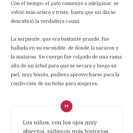
Con el tiempo, el gato comenzó a adelgazar, se
volvió más arisco y triste, hasta que un día se
descubrió la verdadera causa.
La serpiente, que era bastante grande, fue
hallada en su escondite, de donde la sacaron y
la mataron. Su cuerpo fue colgado de una rama
alta de un árbol para que se secara y luego su
piel, muy bonita, pudiera aprovecharse para la
confección de un bolso para mujeres.
RAIMUNDO TÍO MUNDO
Texto original de
Silvia Cristina Preissler Martinson
Los niños, con los ojos muy
Categoría:
Prosa
marzo 4, 2025
999 views
abiertos, pidieron más historias.
4 Minutos en leer