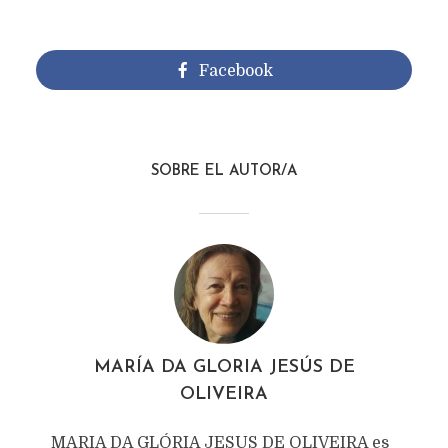
RECORRIDO
Facebook
Texto original de
María da Gloria Jesús de Oliveira
Categoría:
Verso
11 meses hace
808 views
1 Minutos en leer
SOBRE EL AUTOR/A
MARÍA DA GLORIA JESÚS DE
OLIVEIRA
MARIA DA GLÓRIA JESUS DE OLIVEIRA es