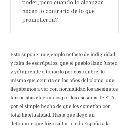
poder, pero cuando lo alcanzan
hacen lo contrario de lo que
prometieron?
Esto supone un ejemplo nefasto de indignidad
y falta de escrúpulos, que el pueblo llano (usted
y yo) aprende a tomarlo por costumbre, lo
mismo que ocurría en los años del plomo, que
LA MENTIRA
llegábamos a ver con normalidad los asesinatos
INSTITUCIONALIZADA
terroristas efectuados por los asesinos de ETA,
Texto original de
Pedro Rivera Jaro
por el simple hecho de que los cometían con
Categoría:
Prosa
octubre 14, 2024
741 views
total habitualidad. Hasta que llegó un
2 Minutos en leer
detonante que hizo saltar a toda España a la