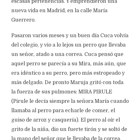
Texto original de
Pedro Rivera Jaro
escasas pertenencias. Y emprendieron una
Categoría:
Prosa
noviembre 13, 2023
792 views
nueva vida en Madrid, en la calle María
4 Minutos en leer
Guerrero.
Pasaron varios meses y un buen día Cuca volvía
del colegio, y vio a lo lejos un perro que llevaba
un señor, atado a una correa. Cuca pensó que
aquel perro se parecía a su Mira, más aún, que
era idéntico a su perro, pero más estropeado y
más delgado. De pronto Maruja gritó con toda
la fuerza de sus pulmones: MIRA PIRULE
(Pirule le decía siempre la señora María cuando
llamaba al perro para echarle de comer, el
guiso de arroz y casquería). El perro al oír el
grito de la niña, dio un fuerte tirón y se soltó de
la mano del señor que le llevaba de la correa.